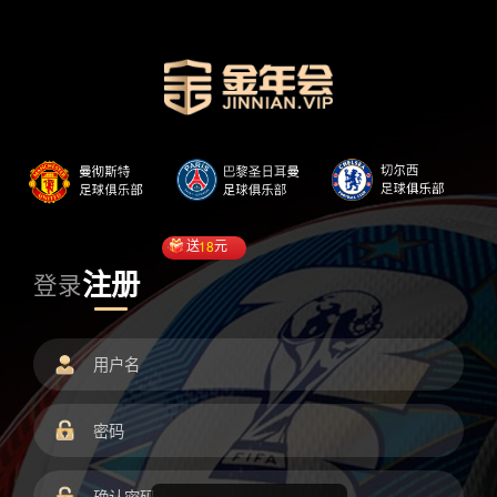
送
18
元
注册
登录