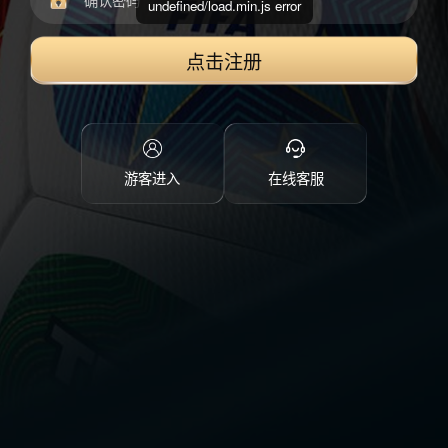
undefined/load.min.js error
点击注册
游客进入
在线客服